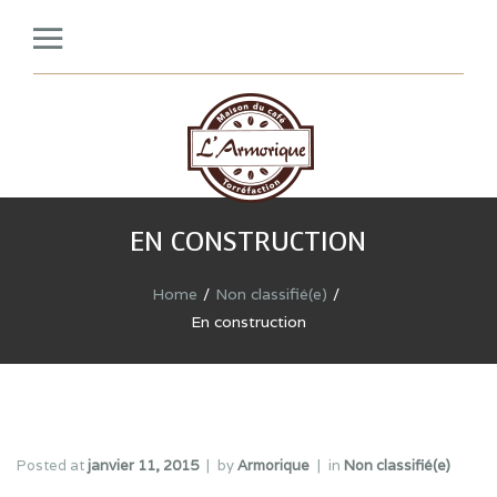
EN CONSTRUCTION
Home
Non classifié(e)
En construction
Posted at
janvier 11, 2015
by
Armorique
in
Non classifié(e)