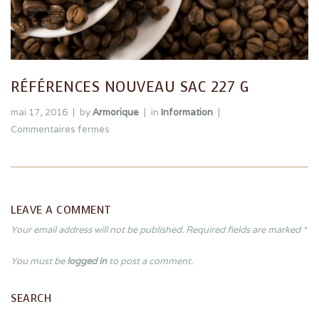
RÉFÉRENCES NOUVEAU SAC 227 G
mai 17, 2016
by
Armorique
in
Information
Commentaires fermés
LEAVE A COMMENT
Your email address will not be published. Required fields are marked *
You must be
logged in
to post a comment.
SEARCH